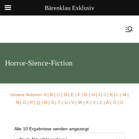
Bärenklau Exklusiv
Horror-Sience-Fiction
Unsere Autoren
A
|
B
|
C
|
D
|
E
|
F
|
G
|
H
|
I
|
J
|
K
|
L
|
M
|
N
|
O
|
P
|
Q
|
R
|
S
|
T
|
U
| V |
W
| X | Y | Z | Ä | Ö | Ü
Alle 10 Ergebnisse werden angezeigt