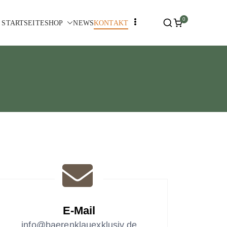
0
STARTSEITE
SHOP
NEWS
KONTAKT
E-Mail
info@baerenklauexklusiv.de