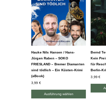
Hauke Nils Hansen / Hans-
Bernd Te
Jürgen Raben – SOKO
Kein Prei
FRIESLAND – Bremer Diamanten
für Resc
sind tödlich – Ein Küsten-Krimi
Berlin-Kr
(eBook)
3,99
€
3,99
€
A
Ausführung wählen