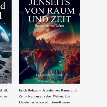
ltall:
Erich Dolezal – Jenseits von Raum und
Roman
Zeit – Roman aus drei Welten: Ein
klassischer Science-Fiction-Roman