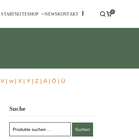
0
STARTSEITE
SHOP
NEWS
KONTAKT
 V |
| X | Y | Z | Ä | Ö | Ü
W
Suche
Suchen