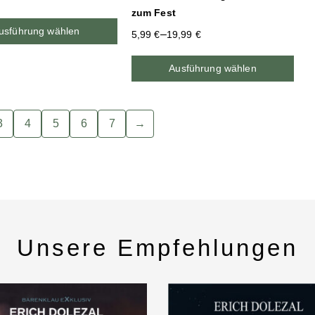
zum Fest
usführung wählen
–
5,99
€
19,99
€
Ausführung wählen
3
4
5
6
7
→
Unsere Empfehlungen