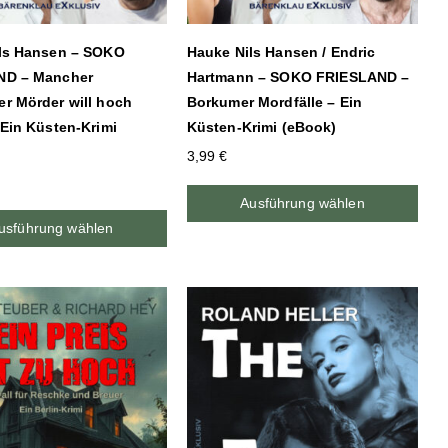
ls Hansen – SOKO
Hauke Nils Hansen / Endric
ND – Mancher
Hartmann – SOKO FRIESLAND –
r Mörder will hoch
Borkumer Mordfälle – Ein
 Ein Küsten-Krimi
Küsten-Krimi (eBook)
3,99
€
Ausführung wählen
usführung wählen