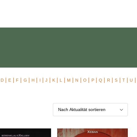
 Exklusiv
|
|
|
|
|
|
|
|
|
|
|
|
|
|
|
|
|
|
|
D
E
F
G
H
I
J
K
L
M
N
O
P
Q
R
S
T
U