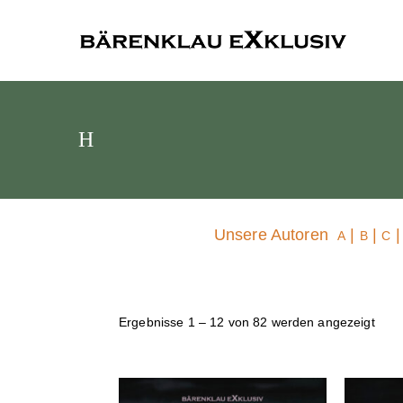
Bärenklau
H
Unsere Autoren
|
|
A
B
C
Ergebnisse 1 – 12 von 82 werden angezeigt