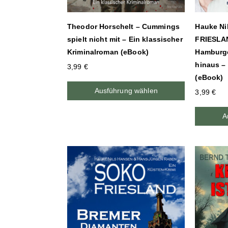
Theodor Horschelt – Cummings
Hauke Ni
spielt nicht mit – Ein klassischer
FRIESLA
Kriminalroman (eBook)
Hamburge
hinaus –
3,99
€
(eBook)
Ausführung wählen
3,99
€
A