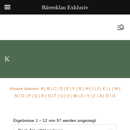
Bärenklau Exklusiv
K
Unsere Autoren
A
|
B
|
C
|
D
|
E
|
F
|
G
|
H
|
I
|
J
|
K
|
L
|
M
|
N
|
O
|
P
|
Q
|
R
|
S
|
T
|
U
| V |
W
| X | Y | Z | Ä | Ö | Ü
Ergebnisse 1 – 12 von 57 werden angezeigt