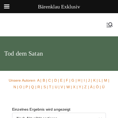
Bärenklau Exklusiv
Tod dem Satan
Unsere Autoren
A
|
B
|
C
|
D
|
E
|
F
|
G
|
H
|
I
|
J
|
K
|
L
|
M
|
N
|
O
|
P
|
Q
|
R
|
S
|
T
|
U
| V |
W
| X | Y | Z | Ä | Ö | Ü
Einzelnes Ergebnis wird angezeigt