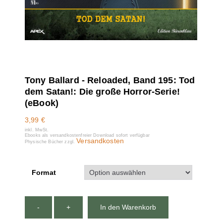
Tony Ballard - Reloaded, Band 195: Tod
dem Satan!: Die große Horror-Serie!
(eBook)
3,99
€
inkl. MwSt.
Ebooks als versandkostenfreier Download sofort verfügbar
Versandkosten
Physische Bücher zzgl.
Format
-
+
In den Warenkorb