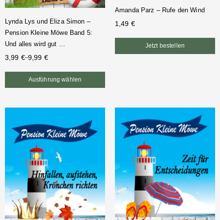
Amanda Parz – Rufe den Wind
Lynda Lys und Eliza Simon –
1,49
€
Pension Kleine Möwe Band 5:
Und alles wird gut …
Jetzt bestellen
3,99
€
9,99
€
–
Ausführung wählen