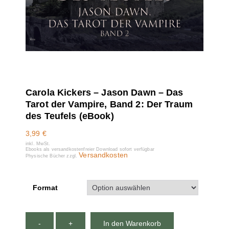
Carola Kickers – Jason Dawn – Das
Tarot der Vampire, Band 2: Der Traum
des Teufels (eBook)
3,99
€
inkl. MwSt.
Ebooks als versandkostenfreier Download sofort verfügbar
Versandkosten
Physische Bücher zzgl.
Format
-
+
In den Warenkorb