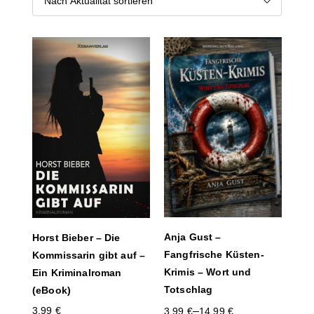
Anja Gust –
Horst Bieber – Die
Fangfrische Küsten-
Kommissarin gibt auf –
Krimis – Wort und
Ein Kriminalroman
Totschlag
(eBook)
3,99
€
–
3,99
€
14,99
€