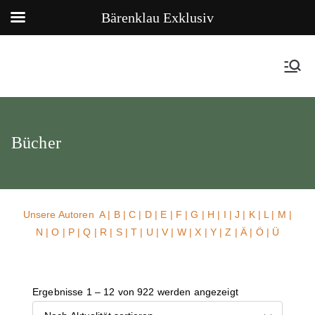
Bärenklau Exklusiv
Bücher
Unsere Autoren
A
|
B
|
C
|
D
|
E
|
F
|
G
|
H
|
I
|
J
|
K
|
L
|
M
|
N
|
O
|
P
|
Q
|
R
|
S
|
T
|
U
| V |
W
| X | Y | Z | Ä | Ö | Ü
Ergebnisse 1 – 12 von 922 werden angezeigt