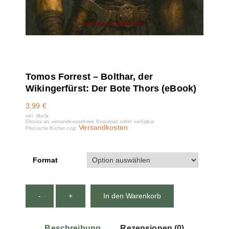
Tomos Forrest – Bolthar, der
Wikingerfürst: Der Bote Thors (eBook)
3,99
€
inkl. MwSt.
Ebooks als versandkostenfreier Download sofort verfügbar
Versandkosten
Physische Bücher zzgl.
Format
-
+
In den Warenkorb
Beschreibung
Rezensionen (0)