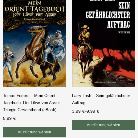
Tomos Forrest – Mein Orient-
Larry Lash – Sein gefährlichster
Tagebuch: Der Löwe von Assur:
Auftrag
Trilogie-Gesamtband (eBook)
3,99
€
9,99
€
–
5,99
€
Ausführung wählen
Ausführung wählen