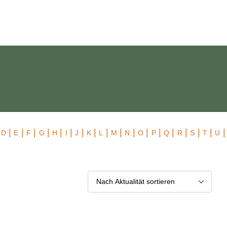
 Exklusiv
|
|
|
|
|
|
|
|
|
|
|
|
|
|
|
|
|
|
|
D
E
F
G
H
I
J
K
L
M
N
O
P
Q
R
S
T
U