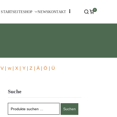
0
STARTSEITE
SHOP
NEWS
KONTAKT
 V |
| X | Y | Z | Ä | Ö | Ü
W
Suche
Suchen