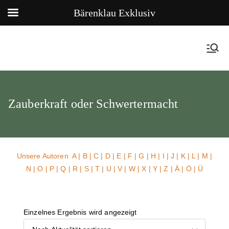
Bärenklau Exklusiv
Zauberkraft oder Schwertermacht
Unsere Autoren
A
|
B
|
C
|
D
|
E
|
F
|
G
|
H
|
I
|
J
|
K
|
L
|
M
|
N
|
O
|
P
|
Q
|
R
|
S
|
T
|
U
| V |
W
| X | Y | Z | Ä | Ö | Ü
Einzelnes Ergebnis wird angezeigt