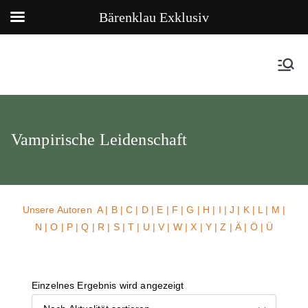
Bärenklau Exklusiv
Vampirische Leidenschaft
Unsere Autoren
A
|
B
|
C
|
D
|
E
|
F
|
G
|
H
|
I
|
J
|
K
|
L
|
M
|
N
|
O
|
P
|
Q
|
R
|
S
|
T
|
U
| V |
W
| X | Y | Z | Ä | Ö | Ü
Einzelnes Ergebnis wird angezeigt