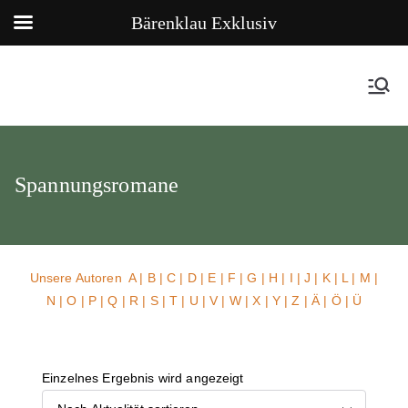
Bärenklau Exklusiv
Spannungsromane
Unsere Autoren
A
|
B
|
C
|
D
|
E
|
F
|
G
|
H
|
I
|
J
|
K
|
L
|
M
|
N
|
O
|
P
|
Q
|
R
|
S
|
T
|
U
| V |
W
| X | Y | Z | Ä | Ö | Ü
Einzelnes Ergebnis wird angezeigt