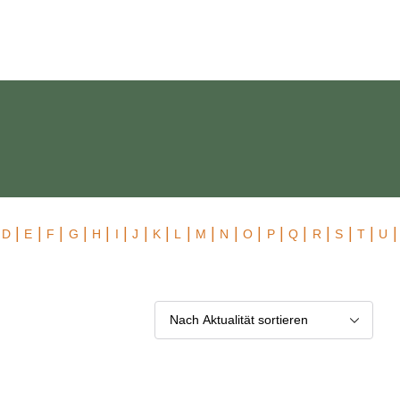
 Exklusiv
|
|
|
|
|
|
|
|
|
|
|
|
|
|
|
|
|
|
|
D
E
F
G
H
I
J
K
L
M
N
O
P
Q
R
S
T
U