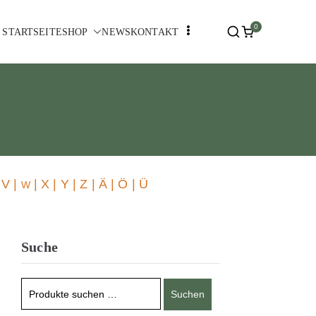
0
STARTSEITE
SHOP
NEWS
KONTAKT
 V |
| X | Y | Z | Ä | Ö | Ü
W
Suche
Suchen