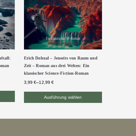
ltall:
Erich Dolezal – Jenseits von Raum und
Roman
Zeit – Roman aus drei Welten: Ein
klassischer Science-Fiction-Roman
–
3,99
€
12,99
€
Ausführung wählen