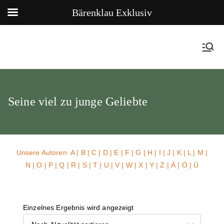
Bärenklau Exklusiv
Seine viel zu junge Geliebte
Unsere Autoren
A
|
B
|
C
|
D
|
E
|
F
|
G
|
H
|
I
|
J
|
K
|
L
|
M
|
N
|
O
|
P
|
Q
|
R
|
S
|
T
|
U
| V |
W
| X | Y | Z | Ä | Ö | Ü
Einzelnes Ergebnis wird angezeigt