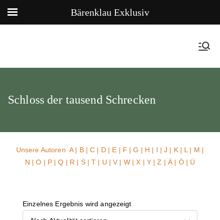
Bärenklau Exklusiv
Schloss der tausend Schrecken
Unsere Autoren
A
|
B
|
C
|
D
|
E
|
F
|
G
|
H
|
I
|
J
|
K
|
L
|
M
|
N
|
O
|
P
|
Q
|
R
|
S
|
T
|
U
| V |
W
| X | Y | Z | Ä | Ö | Ü
Einzelnes Ergebnis wird angezeigt