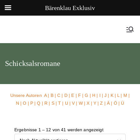
Bärenklau Exklusiv
Schicksalsromane
Unsere Autoren
A
|
B
|
C
|
D
|
E
|
F
|
G
|
H
|
I
|
J
|
K
|
L
|
M
|
N
|
O
|
P
|
Q
|
R
|
S
|
T
|
U
| V |
W
| X | Y | Z | Ä | Ö | Ü
Ergebnisse 1 – 12 von 41 werden angezeigt