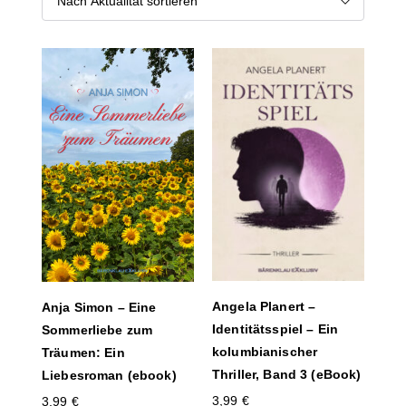
Angela Planert –
Anja Simon – Eine
Identitätsspiel – Ein
Sommerliebe zum
kolumbianischer
Träumen: Ein
Thriller, Band 3 (eBook)
Liebesroman (ebook)
3,99
€
3,99
€