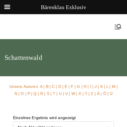
Bärenklau Exklusiv
Schattenwald
Unsere Autoren
A
|
B
|
C
|
D
|
E
|
F
|
G
|
H
|
I
|
J
|
K
|
L
|
M
|
N
|
O
|
P
|
Q
|
R
|
S
|
T
|
U
| V |
W
| X | Y | Z | Ä | Ö | Ü
Einzelnes Ergebnis wird angezeigt