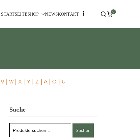
0
STARTSEITE
SHOP
NEWS
KONTAKT
 V |
| X | Y | Z | Ä | Ö | Ü
W
Suche
Suchen