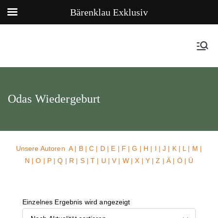
Bärenklau Exklusiv
Odas Wiedergeburt
Unsere Autoren
A
|
B
|
C
|
D
|
E
|
F
|
G
|
H
|
I
|
J
|
K
|
L
|
M
|
N
|
O
|
P
|
Q
|
R
|
S
|
T
|
U
| V |
W
| X | Y | Z | Ä | Ö | Ü
Einzelnes Ergebnis wird angezeigt