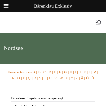
Bärenklau Exklusiv
Nordsee
Unsere Autoren
A
|
B
|
C
|
D
|
E
|
F
|
G
|
H
|
I
|
J
|
K
|
L
|
M
|
N
|
O
|
P
|
Q
|
R
|
S
|
T
|
U
| V |
W
| X | Y | Z | Ä | Ö | Ü
Einzelnes Ergebnis wird angezeigt