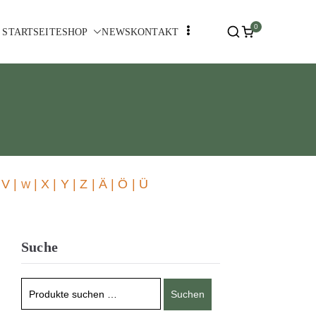
0
STARTSEITE
SHOP
NEWS
KONTAKT
 V |
| X | Y | Z | Ä | Ö | Ü
W
Suche
Suchen