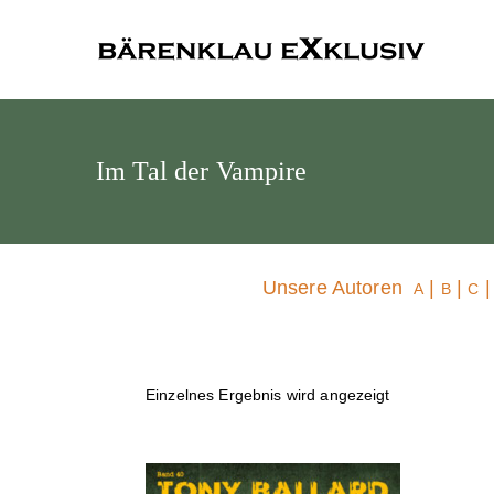
Bärenklau
Im Tal der Vampire
Unsere Autoren
|
|
A
B
C
Einzelnes Ergebnis wird angezeigt