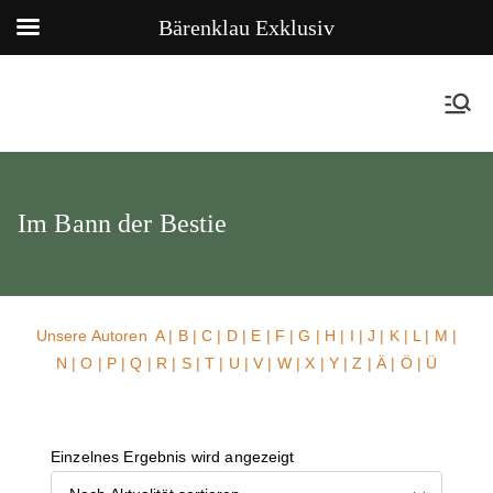
Bärenklau Exklusiv
Im Bann der Bestie
Unsere Autoren
A
|
B
|
C
|
D
|
E
|
F
|
G
|
H
|
I
|
J
|
K
|
L
|
M
|
N
|
O
|
P
|
Q
|
R
|
S
|
T
|
U
| V |
W
| X | Y | Z | Ä | Ö | Ü
Einzelnes Ergebnis wird angezeigt