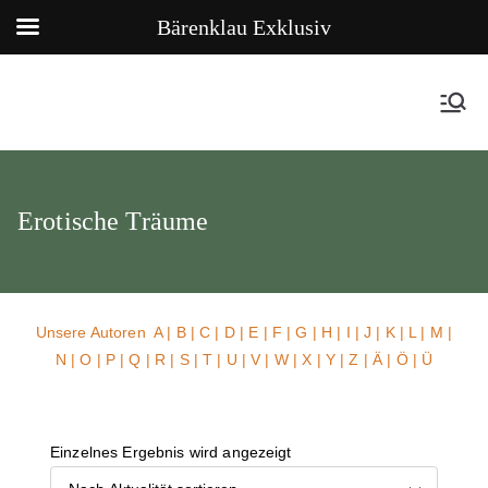
Bärenklau Exklusiv
Erotische Träume
Unsere Autoren
A
|
B
|
C
|
D
|
E
|
F
|
G
|
H
|
I
|
J
|
K
|
L
|
M
|
N
|
O
|
P
|
Q
|
R
|
S
|
T
|
U
| V |
W
| X | Y | Z | Ä | Ö | Ü
Einzelnes Ergebnis wird angezeigt