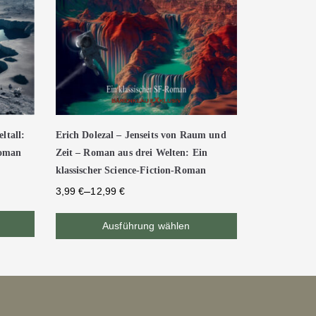
ltall:
Erich Dolezal – Jenseits von Raum und
Roman
Zeit – Roman aus drei Welten: Ein
klassischer Science-Fiction-Roman
–
3,99
€
12,99
€
Ausführung wählen