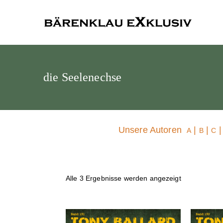
Bärenklau
die Seelenechse
Unsere Autoren
|
|
A
B
C
Alle 3 Ergebnisse werden angezeigt