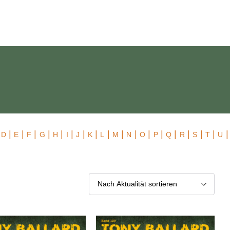
 Exklusiv
|
|
|
|
|
|
|
|
|
|
|
|
|
|
|
|
|
|
|
D
E
F
G
H
I
J
K
L
M
N
O
P
Q
R
S
T
U