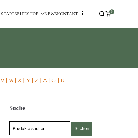
0
STARTSEITE
SHOP
NEWS
KONTAKT
 V |
| X | Y | Z | Ä | Ö | Ü
W
Suche
Suchen