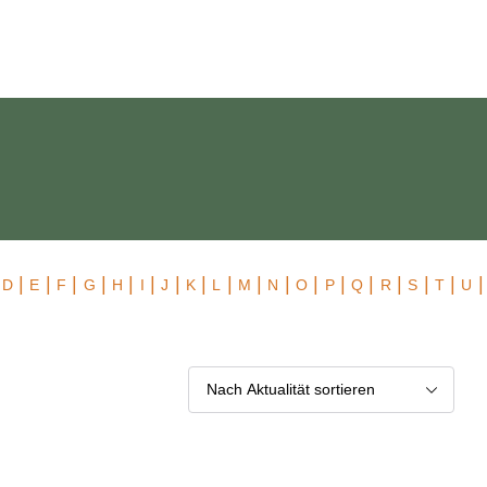
 Exklusiv
|
|
|
|
|
|
|
|
|
|
|
|
|
|
|
|
|
|
|
D
E
F
G
H
I
J
K
L
M
N
O
P
Q
R
S
T
U