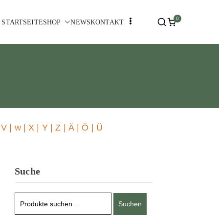
0
STARTSEITE
SHOP
NEWS
KONTAKT
 V |
| X | Y | Z | Ä | Ö | Ü
W
Suche
Suchen