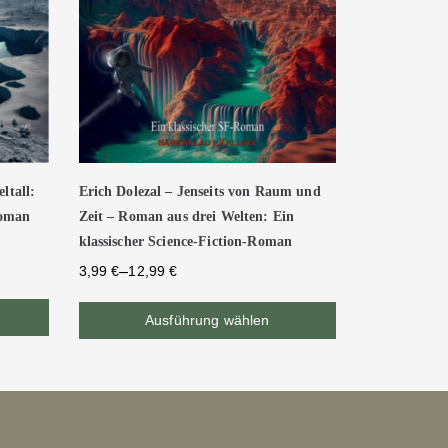
ltall:
Erich Dolezal – Jenseits von Raum und
Roman
Zeit – Roman aus drei Welten: Ein
klassischer Science-Fiction-Roman
–
3,99
€
12,99
€
Ausführung wählen