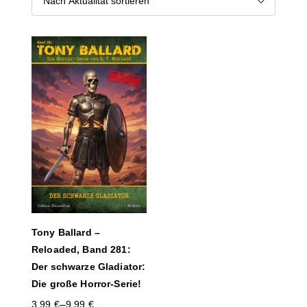
Tony Ballard –
Reloaded, Band 281:
Der schwarze Gladiator:
Die große Horror-Serie!
–
3,99
€
9,99
€