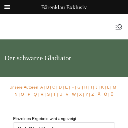
Bärenklau Exklusiv
Der schwarze Gladiator
Unsere Autoren
A
|
B
|
C
|
D
|
E
|
F
|
G
|
H
|
I
|
J
|
K
|
L
|
M
|
N
|
O
|
P
|
Q
|
R
|
S
|
T
|
U
| V |
W
| X | Y | Z | Ä | Ö | Ü
Einzelnes Ergebnis wird angezeigt