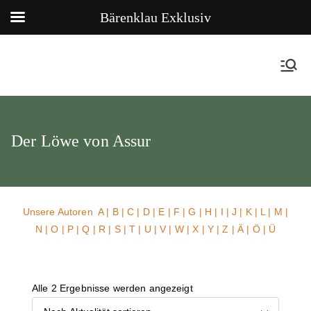
Bärenklau Exklusiv
Der Löwe von Assur
Unsere Autoren
A
|
B
|
C
|
D
|
E
|
F
|
G
|
H
|
I
|
J
|
K
|
L
|
M
|
N
|
O
|
P
|
Q
|
R
|
S
|
T
|
U
| V |
W
| X | Y | Z | Ä | Ö | Ü
Alle 2 Ergebnisse werden angezeigt