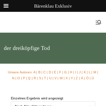
Bärenklau Exklusiv
der dreiköpfige Tod
Unsere Autoren
A
|
B
|
C
|
D
|
E
|
F
|
G
|
H
|
I
|
J
|
K
|
L
|
M
|
N
|
O
|
P
|
Q
|
R
|
S
|
T
|
U
| V |
W
| X | Y | Z | Ä | Ö | Ü
Einzelnes Ergebnis wird angezeigt