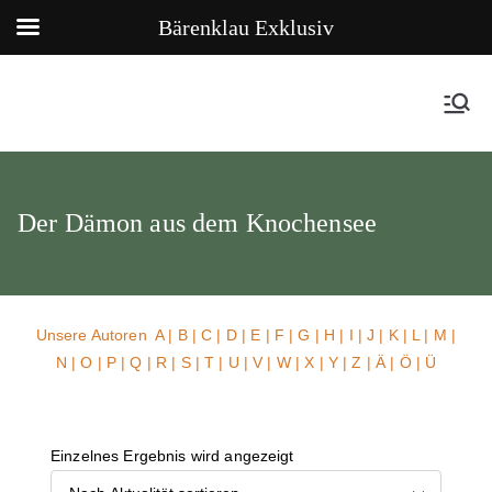
Bärenklau Exklusiv
Der Dämon aus dem Knochensee
Unsere Autoren
A
|
B
|
C
|
D
|
E
|
F
|
G
|
H
|
I
|
J
|
K
|
L
|
M
|
N
|
O
|
P
|
Q
|
R
|
S
|
T
|
U
| V |
W
| X | Y | Z | Ä | Ö | Ü
Einzelnes Ergebnis wird angezeigt