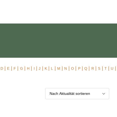
 Exklusiv
|
|
|
|
|
|
|
|
|
|
|
|
|
|
|
|
|
|
|
D
E
F
G
H
I
J
K
L
M
N
O
P
Q
R
S
T
U