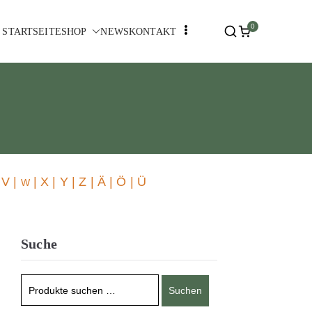
0
STARTSEITE
SHOP
NEWS
KONTAKT
 V |
| X | Y | Z | Ä | Ö | Ü
W
Suche
Suchen