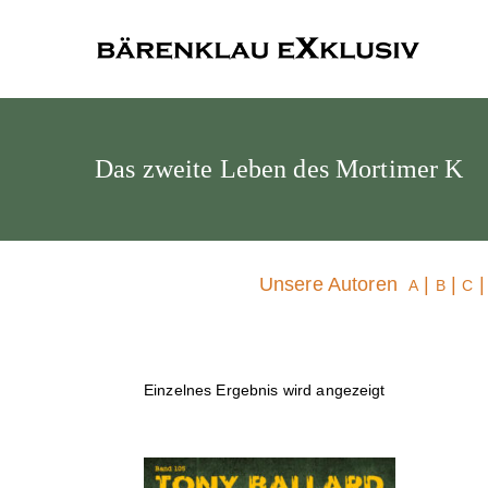
Bärenklau
Das zweite Leben des Mortimer K
Unsere Autoren
|
|
A
B
C
Einzelnes Ergebnis wird angezeigt