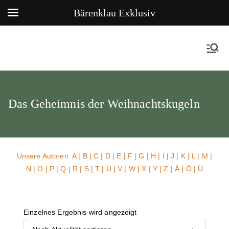
Bärenklau Exklusiv
Das Geheimnis der Weihnachtskugeln
Unsere Autoren
A
|
B
|
C
|
D
|
E
|
F
|
G
|
H
|
I
|
J
|
K
|
L
|
M
|
N
|
O
|
P
|
Q
|
R
|
S
|
T
|
U
| V |
W
| X | Y | Z | Ä | Ö | Ü
Einzelnes Ergebnis wird angezeigt