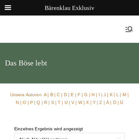
Bärenklau Exklusiv
Das Böse lebt
Unsere Autoren
A
|
B
|
C
|
D
|
E
|
F
|
G
|
H
|
I
|
J
|
K
|
L
|
M
|
N
|
O
|
P
|
Q
|
R
|
S
|
T
|
U
| V |
W
| X | Y | Z | Ä | Ö | Ü
Einzelnes Ergebnis wird angezeigt