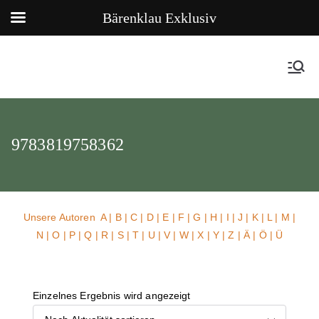
Bärenklau Exklusiv
9783819758362
Unsere Autoren
A
|
B
|
C
|
D
|
E
|
F
|
G
|
H
|
I
|
J
|
K
|
L
|
M
|
N
|
O
|
P
|
Q
|
R
|
S
|
T
|
U
| V |
W
| X | Y | Z | Ä | Ö | Ü
Einzelnes Ergebnis wird angezeigt