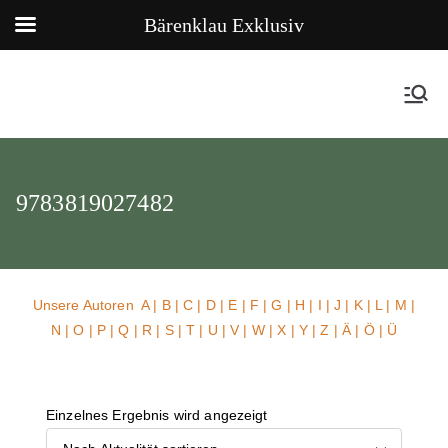
Bärenklau Exklusiv
9783819027482
Unsere Autoren
A
|
B
|
C
|
D
|
E
|
F
|
G
|
H
|
I
|
J
|
K
|
L
|
M
|
N
|
O
|
P
|
Q
|
R
|
S
|
T
|
U
| V |
W
| X | Y | Z | Ä | Ö | Ü
Einzelnes Ergebnis wird angezeigt