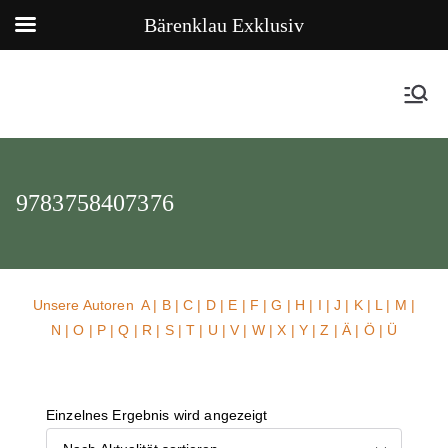
Bärenklau Exklusiv
9783758407376
Unsere Autoren
A
|
B
|
C
|
D
|
E
|
F
|
G
|
H
|
I
|
J
|
K
|
L
|
M
|
N
|
O
|
P
|
Q
|
R
|
S
|
T
|
U
| V |
W
| X | Y | Z | Ä | Ö | Ü
Einzelnes Ergebnis wird angezeigt