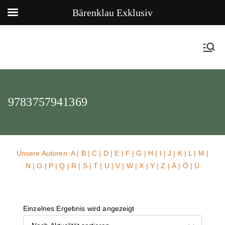
Bärenklau Exklusiv
9783757941369
Unsere Autoren
A
|
B
|
C
|
D
|
E
|
F
|
G
|
H
|
I
|
J
|
K
|
L
|
M
|
N
|
O
|
P
|
Q
|
R
|
S
|
T
|
U
| V |
W
| X | Y | Z | Ä | Ö | Ü
Einzelnes Ergebnis wird angezeigt