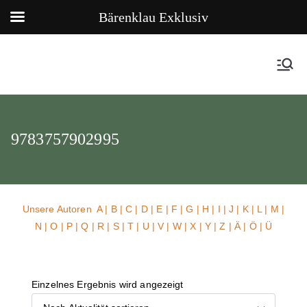
Bärenklau Exklusiv
9783757902995
Unsere Autoren
A
|
B
|
C
|
D
|
E
|
F
|
G
|
H
|
I
|
J
|
K
|
L
|
M
|
N
|
O
|
P
|
Q
|
R
|
S
|
T
|
U
| V |
W
| X | Y | Z | Ä | Ö | Ü
Einzelnes Ergebnis wird angezeigt