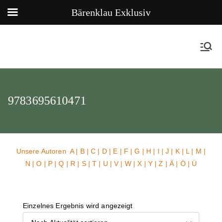
Bärenklau Exklusiv
9783695610471
Unsere Autoren
A
|
B
|
C
|
D
|
E
|
F
|
G
|
H
|
I
|
J
|
K
|
L
|
M
|
N
|
O
|
P
|
Q
|
R
|
S
|
T
|
U
| V |
W
| X | Y | Z | Ä | Ö | Ü
Einzelnes Ergebnis wird angezeigt