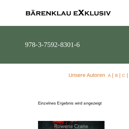
Bärenklau
978-3-7592-8301-6
Unsere Autoren
|
|
A
B
C
Einzelnes Ergebnis wird angezeigt