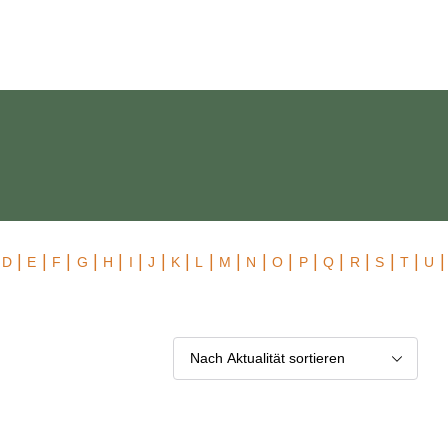
 Exklusiv
|
|
|
|
|
|
|
|
|
|
|
|
|
|
|
|
|
|
|
D
E
F
G
H
I
J
K
L
M
N
O
P
Q
R
S
T
U