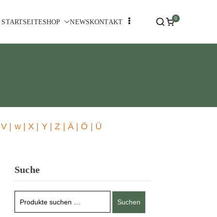
0
STARTSEITE
SHOP
NEWS
KONTAKT
 V |
| X | Y | Z | Ä | Ö | Ü
W
Suche
Suchen