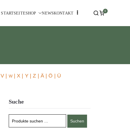
0
STARTSEITE
SHOP
NEWS
KONTAKT
 V |
| X | Y | Z | Ä | Ö | Ü
W
Suche
Suchen