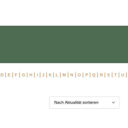
 Exklusiv
|
|
|
|
|
|
|
|
|
|
|
|
|
|
|
|
|
|
|
D
E
F
G
H
I
J
K
L
M
N
O
P
Q
R
S
T
U