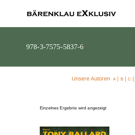
Bärenklau
978-3-7575-5837-6
Unsere Autoren
|
|
A
B
C
Einzelnes Ergebnis wird angezeigt