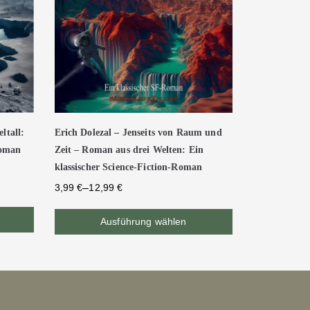
ltall:
Erich Dolezal – Jenseits von Raum und
Roman
Zeit – Roman aus drei Welten: Ein
klassischer Science-Fiction-Roman
–
3,99
€
12,99
€
Ausführung wählen