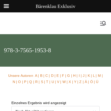
Bärenklau Exklusiv
978-3-7565-1953-8
Unsere Autoren
A
|
B
|
C
|
D
|
E
|
F
|
G
|
H
|
I
|
J
|
K
|
L
|
M
|
N
|
O
|
P
|
Q
|
R
|
S
|
T
|
U
| V |
W
| X | Y | Z | Ä | Ö | Ü
Einzelnes Ergebnis wird angezeigt