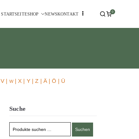
0
STARTSEITE
SHOP
NEWS
KONTAKT
 V |
| X | Y | Z | Ä | Ö | Ü
W
Suche
Suchen