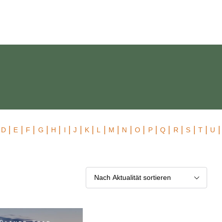
 Exklusiv
|
|
|
|
|
|
|
|
|
|
|
|
|
|
|
|
|
|
|
D
E
F
G
H
I
J
K
L
M
N
O
P
Q
R
S
T
U