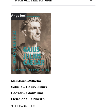
Angebot!
Meinhard-Wilhelm
Schulz – Gaius Julius
Caesar – Glanz und
Elend des Feldherrn
–
9,99
€
34,99
€