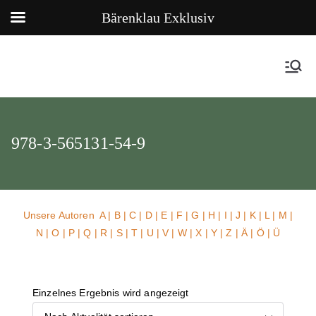
Bärenklau Exklusiv
978-3-565131-54-9
Unsere Autoren
A
|
B
|
C
|
D
|
E
|
F
|
G
|
H
|
I
|
J
|
K
|
L
|
M
|
N
|
O
|
P
|
Q
|
R
|
S
|
T
|
U
| V |
W
| X | Y | Z | Ä | Ö | Ü
Einzelnes Ergebnis wird angezeigt