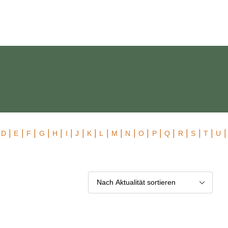
 Exklusiv
|
|
|
|
|
|
|
|
|
|
|
|
|
|
|
|
|
|
|
D
E
F
G
H
I
J
K
L
M
N
O
P
Q
R
S
T
U