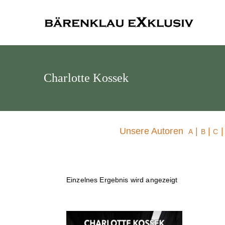
Bärenklau
Charlotte Kossek
Unsere Autoren
|
|
A
B
C
Einzelnes Ergebnis wird angezeigt