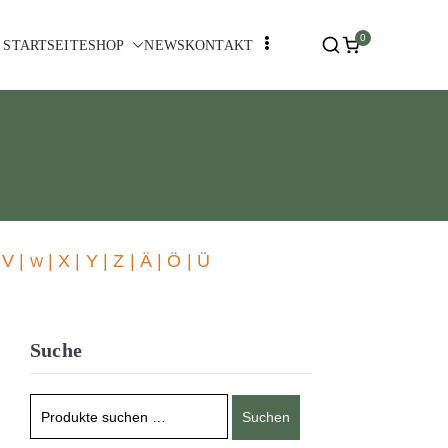
0
STARTSEITE
SHOP
NEWS
KONTAKT
 V |
| X | Y | Z | Ä | Ö | Ü
W
Suche
Suchen