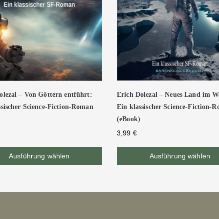
olezal – Von Göttern entführt:
Erich Dolezal – Neues Land im We
ssischer Science-Fiction-Roman
Ein klassischer Science-Fiction-
(eBook)
3,99
€
Ausführung wählen
Ausführung wählen