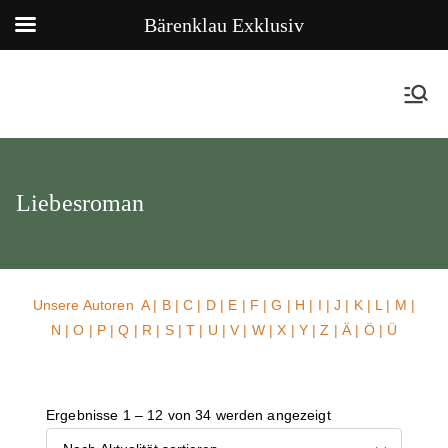
Bärenklau Exklusiv
Liebesroman
Unsere Autoren
A
|
B
|
C
|
D
|
E
|
F
|
G
|
H
|
I
|
J
|
K
|
L
|
M
|
N
|
O
|
P
|
Q
|
R
|
S
|
T
|
U
| V |
W
| X | Y | Z | Ä | Ö | Ü
Ergebnisse 1 – 12 von 34 werden angezeigt