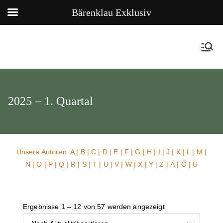
Bärenklau Exklusiv
2025 – 1. Quartal
Unsere Autoren
A
|
B
|
C
|
D
|
E
|
F
|
G
|
H
|
I
|
J
|
K
|
L
|
M
|
N
|
O
|
P
|
Q
|
R
|
S
|
T
|
U
| V |
W
| X | Y | Z | Ä | Ö | Ü
Ergebnisse 1 – 12 von 57 werden angezeigt