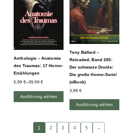
Tony Ballard –
Anthologie – Anatomie
Reloaded, Band 205:
des Traumas: 17 Horror-
Der schwarze Druide:
Erzählungen
Die große Horror-Serie!
–
5,99
€
39,99
€
(eBook)
3,99
€
Ausführung wählen
Ausführung wählen
1
2
3
4
5
→