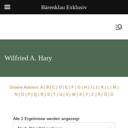
Bärenklau Exklusiv
Wilfried A. Hary
Unsere Autoren
A
|
B
|
C
|
D
|
E
|
F
|
G
|
H
|
I
|
J
|
K
|
L
|
M
|
N
|
O
|
P
|
Q
|
R
|
S
|
T
|
U
| V |
W
| X | Y | Z | Ä | Ö | Ü
Alle 2 Ergebnisse werden angezeigt