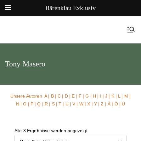
Bärenklau Exklusiv
Tony Masero
Unsere Autoren
A
|
B
|
C
|
D
|
E
|
F
|
G
|
H
|
I
|
J
|
K
|
L
|
M
|
N
|
O
|
P
|
Q
|
R
|
S
|
T
|
U
| V |
W
| X | Y | Z | Ä | Ö | Ü
Alle 3 Ergebnisse werden angezeigt